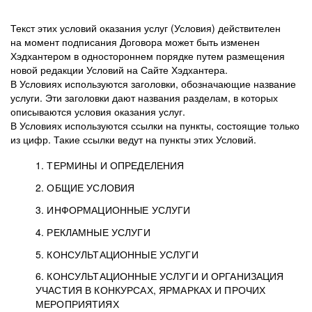
Текст этих условий оказания услуг (Условия) действителен
на момент подписания Договора может быть изменен
Хэдхантером в одностороннем порядке путем размещения
новой редакции Условий на Сайте Хэдхантера.
В Условиях используются заголовки, обозначающие название
услуги. Эти заголовки дают названия разделам, в которых
описываются условия оказания услуг.
В Условиях используются ссылки на пункты, состоящие только
из цифр. Такие ссылки ведут на пункты этих Условий.
1. ТЕРМИНЫ И ОПРЕДЕЛЕНИЯ
2. ОБЩИЕ УСЛОВИЯ
3. ИНФОРМАЦИОННЫЕ УСЛУГИ
1.1. Хэдхантер, или
Хэдхантер, ООО
4. РЕКЛАМНЫЕ УСЛУГИ
HeadHunter, или
«Хэдхантер», ИНН
2.1. Типы и статусы регистрации
5. КОНСУЛЬТАЦИОННЫЕ УСЛУГИ
Исполнитель
7718620740, адрес:
Типы регистрации
3.1. Предоставление доступа к базе данных
2.2. Активация услуг
6. КОНСУЛЬТАЦИОННЫЕ УСЛУГИ И ОРГАНИЗАЦИЯ
125047, г. Москва,
резюме с предложениями Соискателей
Описание и активация
УЧАСТИЯ В КОНКУРСАХ, ЯРМАРКАХ И ПРОЧИХ
2.1.1. Заказчику может быть присвоен один
4.0. Общие условия оказания рекламных услуг
внутригородская
о трудоустройстве с возможностью просмотра
МЕРОПРИЯТИЯХ
из Типов регистраций.
территория
4.0.1. Хэдхантер оказывает Заказчику услугу