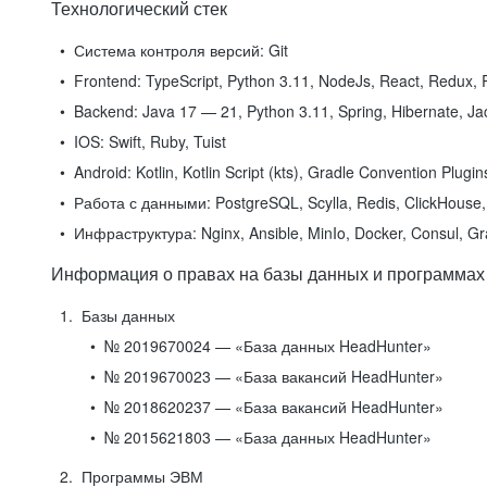
Технологический стек
Система контроля версий:
Git
Frontend:
TypeScript, Python 3.11, NodeJs, React, Redux, R
Backend:
Java 17 — 21, Python 3.11, Spring, Hibernate, Jac
IOS:
Swift, Ruby, Tuist
Android:
Kotlin, Kotlin Script (kts), Gradle Convention Plugi
Работа с данными:
PostgreSQL, Scylla, Redis, ClickHouse, 
Инфраструктура:
Nginx, Ansible, MinIo, Docker, Consul, G
Информация о правах на базы данных и программах
Базы данных
№ 2019670024 — «База данных HeadHunter»
№ 2019670023 — «База вакансий HeadHunter»
№ 2018620237 — «База вакансий HeadHunter»
№ 2015621803 — «База данных HeadHunter»
Программы ЭВМ