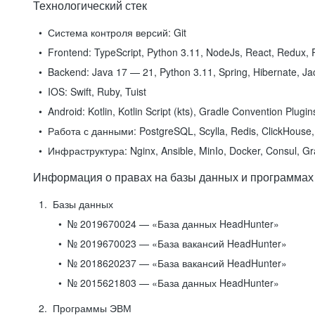
Технологический стек
Система контроля версий:
Git
Frontend:
TypeScript, Python 3.11, NodeJs, React, Redux, R
Backend:
Java 17 — 21, Python 3.11, Spring, Hibernate, Jac
IOS:
Swift, Ruby, Tuist
Android:
Kotlin, Kotlin Script (kts), Gradle Convention Plugi
Работа с данными:
PostgreSQL, Scylla, Redis, ClickHouse, 
Инфраструктура:
Nginx, Ansible, MinIo, Docker, Consul, G
Информация о правах на базы данных и программах
Базы данных
№ 2019670024 — «База данных HeadHunter»
№ 2019670023 — «База вакансий HeadHunter»
№ 2018620237 — «База вакансий HeadHunter»
№ 2015621803 — «База данных HeadHunter»
Программы ЭВМ